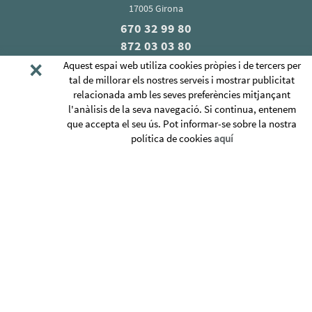
17005 Girona
670 32 99 80
872 03 03 80
×
mcsschoolgirona@gmail.com
Aquest espai web utiliza cookies pròpies i de tercers per
tal de millorar els nostres serveis i mostrar publicitat
relacionada amb les seves preferències mitjançant
l'anàlisis de la seva navegació. Si continua, entenem
que accepta el seu ús. Pot informar-se sobre la nostra
QUI SOM
política de cookies
aquí